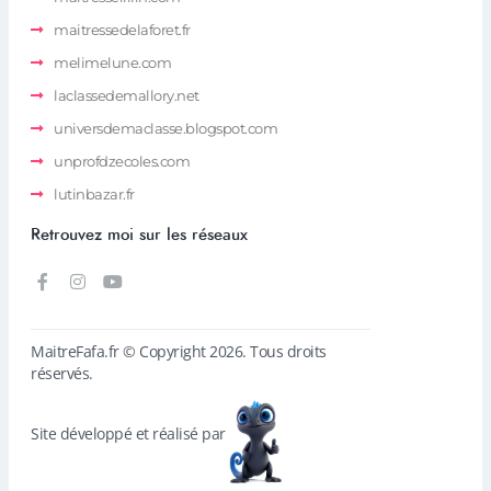
maitressedelaforet.fr
melimelune.com
laclassedemallory.net
universdemaclasse.blogspot.com
unprofdzecoles.com
lutinbazar.fr
Retrouvez moi sur les réseaux
MaitreFafa.fr © Copyright 2026. Tous droits
réservés.
Site développé et réalisé par