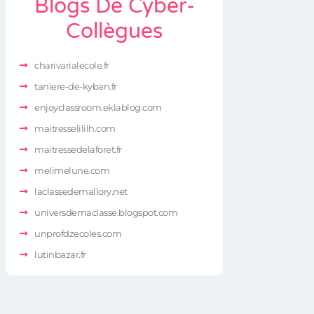
Blogs De Cyber-
Collègues
charivarialecole.fr
taniere-de-kyban.fr
enjoyclassroom.eklablog.com
maitresselililh.com
maitressedelaforet.fr
melimelune.com
laclassedemallory.net
universdemaclasse.blogspot.com
unprofdzecoles.com
lutinbazar.fr