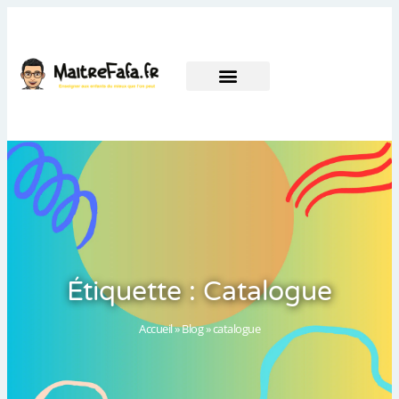
Étiquette : Catalogue
Accueil
»
Blog
»
catalogue