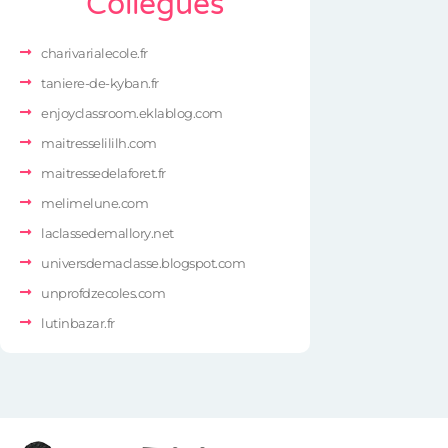
Collègues
charivarialecole.fr
taniere-de-kyban.fr
enjoyclassroom.eklablog.com
maitresselililh.com
maitressedelaforet.fr
melimelune.com
laclassedemallory.net
universdemaclasse.blogspot.com
unprofdzecoles.com
lutinbazar.fr