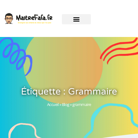
Étiquette : Grammaire
Accueil
»
Blog
»
grammaire