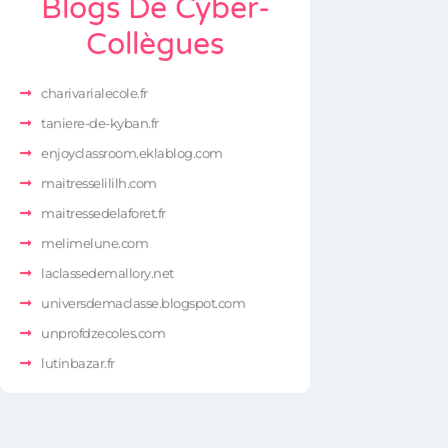
Blogs De Cyber-
Collègues
charivarialecole.fr
taniere-de-kyban.fr
enjoyclassroom.eklablog.com
maitresselililh.com
maitressedelaforet.fr
melimelune.com
laclassedemallory.net
universdemaclasse.blogspot.com
unprofdzecoles.com
lutinbazar.fr